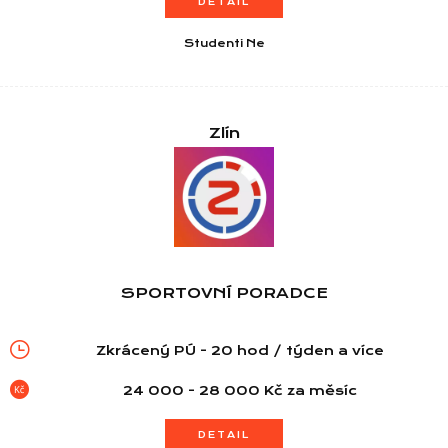
DETAIL
Seznam NC
Studenti Ne
Informace
Zlín
SPORTOVNÍ PORADCE
Zkrácený PÚ - 20 hod / týden a více
24 000 - 28 000 Kč za měsíc
DETAIL