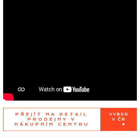
PŘEJÍT NA DETAIL
VYBER
PRODEJNY V
V ČR
NÁKUPNÍM CENTRU