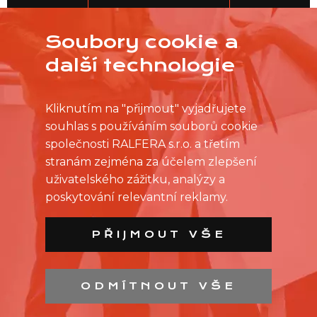
JDEME NA TO
Soubory cookie a
další technologie
Kliknutím na "přijmout" vyjadřujete
souhlas s používáním souborů cookie
společnosti RALFERA s.r.o. a třetím
stranám zejména za účelem zlepšení
uživatelského zážitku, analýzy a
poskytování relevantní reklamy.
PŘIJMOUT VŠE
ODMÍTNOUT VŠE
SEZNAM PRODEJEN
SEZNAM NC