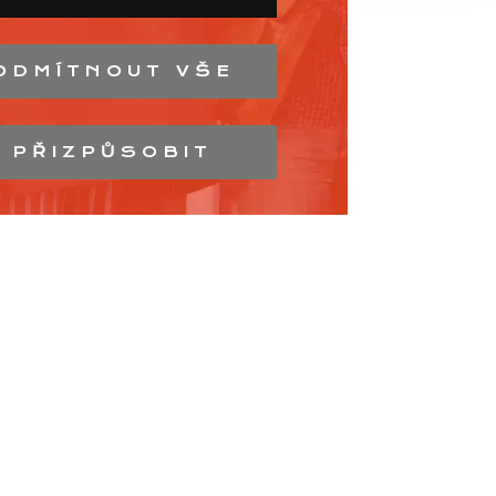
ODMÍTNOUT VŠE
PŘIZPŮSOBIT
 republice.
m centru.
 inzertní portál.
áci.