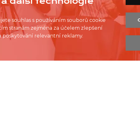
a další technologie
ujete souhlas s používáním souborů cookie
řetím stranám zejména za účelem zlepšení
 a poskytování relevantní reklamy.
acovních příležitostí v nákupních centrech v celé České
ejší a nejjednodušší způsob, jak si najít práci v nákupní
vystavují sami nájemci NC. Nejsme pracovní agentura ani
 reklam a kompletně zdarma pro všechny uchazeče o pr