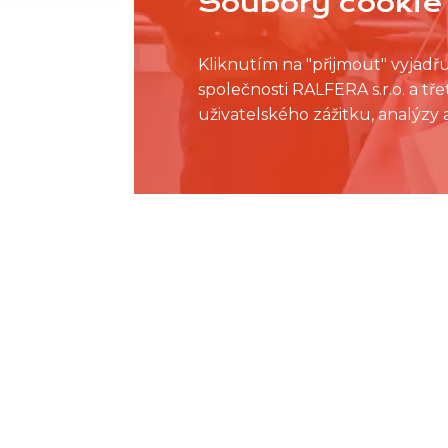
Soubory cookie 
Kliknutím na "přijmout" vyjadř
společnosti RALFERA s.r.o. a t
uživatelského zážitku, analýzy
Přehled pr
Nejrychl
Pracovní pozice 
Bez