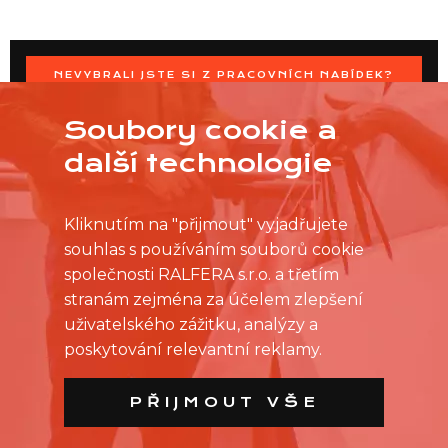
NEVYBRALI JSTE SI Z PRACOVNÍCH NABÍDEK?
OSLOVTE PRODEJNU PŘÍMO S VAŠIMI ČASOVÝMI
MOŽNOSTMI
Soubory cookie a
další technologie
Kliknutím na "přijmout" vyjadřujete
souhlas s používáním souborů cookie
společnosti RALFERA s.r.o. a třetím
stranám zejména za účelem zlepšení
uživatelského zážitku, analýzy a
poskytování relevantní reklamy.
PŘIJMOUT VŠE