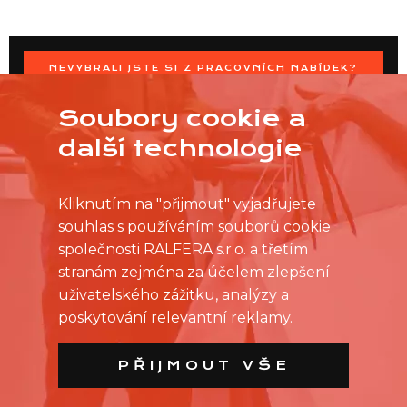
NEVYBRALI JSTE SI Z PRACOVNÍCH NABÍDEK?
OSLOVTE PRODEJNU PŘÍMO S VAŠIMI ČASOVÝMI
MOŽNOSTMI
Soubory cookie a
další technologie
Kliknutím na "přijmout" vyjadřujete
souhlas s používáním souborů cookie
společnosti RALFERA s.r.o. a třetím
stranám zejména za účelem zlepšení
uživatelského zážitku, analýzy a
poskytování relevantní reklamy.
PŘIJMOUT VŠE