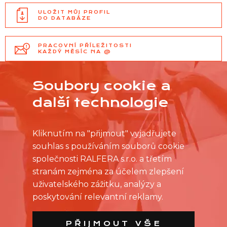
ULOŽIT MŮJ PROFIL
DO DATABÁZE
PRACOVNÍ PŘÍLEŽITOSTI
KAŽDÝ MĚSÍC NA @
Soubory cookie a
další technologie
Kliknutím na "přijmout" vyjadřujete
souhlas s používáním souborů cookie
společnosti RALFERA s.r.o. a třetím
stranám zejména za účelem zlepšení
uživatelského zážitku, analýzy a
poskytování relevantní reklamy.
PŘIJMOUT VŠE