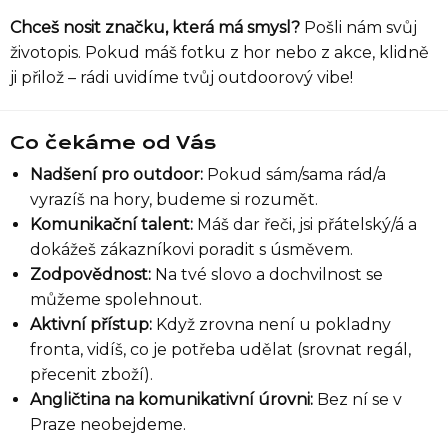
Chceš nosit značku, která má smysl?
Pošli nám svůj
životopis. Pokud máš fotku z hor nebo z akce, klidně
ji přilož – rádi uvidíme tvůj outdoorový vibe!
Co čekáme od Vás
Nadšení pro outdoor:
Pokud sám/sama rád/a
vyrazíš na hory, budeme si rozumět.
Komunikační talent:
Máš dar řeči, jsi přátelský/á a
dokážeš zákazníkovi poradit s úsměvem.
Zodpovědnost:
Na tvé slovo a dochvilnost se
můžeme spolehnout.
Aktivní přístup:
Když zrovna není u pokladny
fronta, vidíš, co je potřeba udělat (srovnat regál,
přecenit zboží).
Angličtina na komunikativní úrovni:
Bez ní se v
Praze neobejdeme.