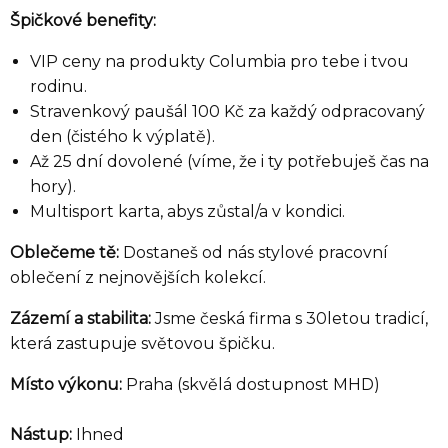
Špičkové benefity:
VIP ceny na produkty Columbia pro tebe i tvou
rodinu.
Stravenkový paušál 100 Kč za každý odpracovaný
den (čistého k výplatě).
Až 25 dní dovolené (víme, že i ty potřebuješ čas na
hory).
Multisport karta, abys zůstal/a v kondici.
Seznam prodejen
Oblečeme tě:
Dostaneš od nás stylové pracovní
oblečení z nejnovějších kolekcí.
Zázemí a stabilita:
Jsme česká firma s 30letou tradicí,
Seznam NC
která zastupuje světovou špičku.
Místo výkonu:
Praha (skvělá dostupnost MHD)
Informace
Nástup:
Ihned