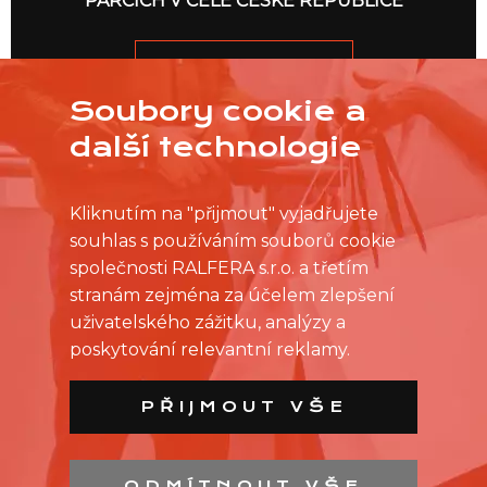
PARCÍCH V CELÉ ČESKÉ REPUBLICE
JDEME NA TO
Soubory cookie a
další technologie
Kliknutím na "přijmout" vyjadřujete
souhlas s používáním souborů cookie
společnosti RALFERA s.r.o. a třetím
stranám zejména za účelem zlepšení
uživatelského zážitku, analýzy a
poskytování relevantní reklamy.
PŘIJMOUT VŠE
ODMÍTNOUT VŠE