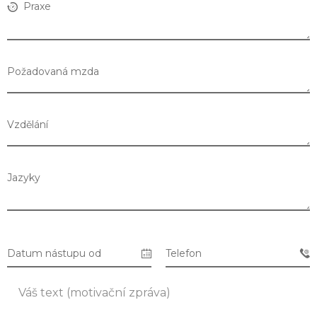
Praxe
Požadovaná mzda
Vzdělání
Jazyky
Seznam prodejen
Datum nástupu od
Telefon
Seznam NC