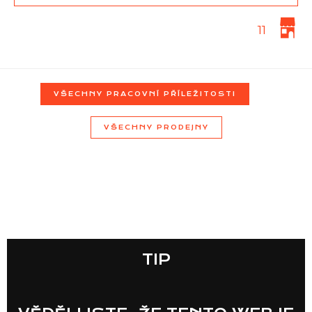
11
Seznam prodejen
Seznam NC
VŠECHNY PRACOVNÍ PŘÍLEŽITOSTI
VŠECHNY PRODEJNY
Informace
TIP