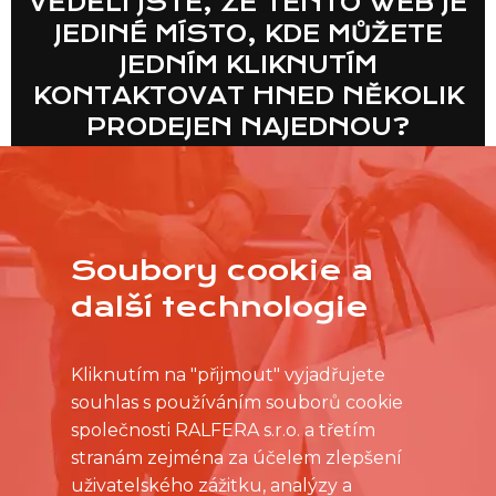
VĚDĚLI JSTE, ŽE TENTO WEB JE
JEDINÉ MÍSTO, KDE MŮŽETE
JEDNÍM KLIKNUTÍM
KONTAKTOVAT HNED NĚKOLIK
PRODEJEN NAJEDNOU?
VÍCE
Soubory cookie a
další technologie
Kliknutím na "přijmout" vyjadřujete
souhlas s používáním souborů cookie
společnosti RALFERA s.r.o. a třetím
stranám zejména za účelem zlepšení
uživatelského zážitku, analýzy a