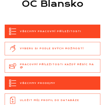
OC Blansko
VŠECHNY PRACOVNÍ PŘÍLEŽITOSTI
VYBERU SI PODLE SVÝCH MOŽNOSTÍ
PRACOVNÍ PŘÍLEŽITOSTI KAŽDÝ MĚSÍC NA
@
VŠECHNY PRODEJNY
ULOŽIT MŮJ PROFIL DO DATABÁZE