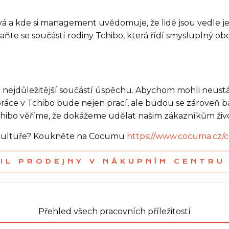
ctivá a kde si management uvědomuje, že lidé jsou vedle
ňte se součástí rodiny Tchibo, která řídí smysluplný obc
 nejdůležitější součástí úspěchu. Abychom mohli neust
ráce v Tchibo bude nejen prací, ale budou se zároveň b
Tchibo věříme, že dokážeme udělat našim zákazníkům živo
í kultuře? Koukněte na Cocumu
https://www.cocuma.cz/
AIL PRODEJNY V NÁKUPNÍM CENTRU
Přehled všech pracovních příležitostí