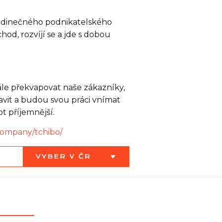
 jedinečného podnikatelského
hod, rozvíjí se a jde s dobou
ále překvapovat naše zákazníky,
avit a budou svou práci vnímat
t příjemnější.
company/tchibo/
VYBER V ČR