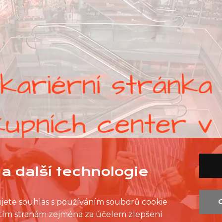
a další technologie
ujete souhlas s používáním souborů cookie
řetím stranám zejména za účelem zlepšení
SEZNAM PRODEJEN
SEZNAM NC
KONTAKT