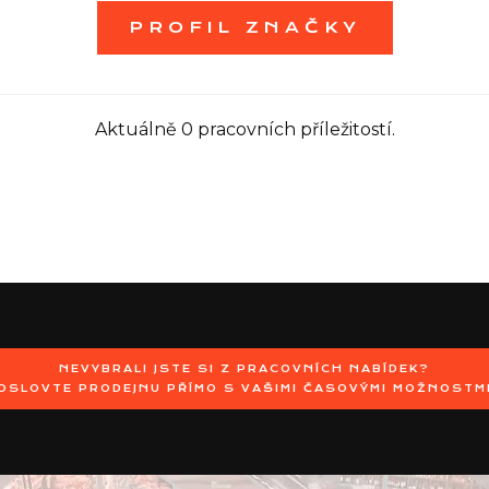
PROFIL ZNAČKY
Aktuálně 0 pracovních příležitostí.
NEVYBRALI JSTE SI Z PRACOVNÍCH NABÍDEK?
OSLOVTE PRODEJNU PŘÍMO S VAŠIMI ČASOVÝMI MOŽNOSTM