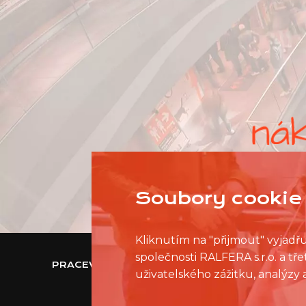
Soubory cookie 
Kliknutím na "přijmout" vyjadř
společnosti RALFERA s.r.o. a t
PRACEVNAKUPNIMCENTRU.CZ
uživatelského zážitku, analýzy