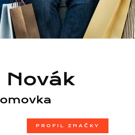
y Novák
romovka
PROFIL ZNAČKY