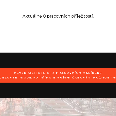
Aktuálně 0 pracovních příležitostí.
NEVYBRALI JSTE SI Z PRACOVNÍCH NABÍDEK?
OSLOVTE PRODEJNU PŘÍMO S VAŠIMI ČASOVÝMI MOŽNOSTM