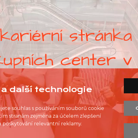
a další technologie
ujete souhlas s používáním souborů cookie
řetím stranám zejména za účelem zlepšení
SEZNAM PRODEJEN
SEZNAM NC
KONTAKT
 a poskytování relevantní reklamy.
OCHRANA OSOBNÍCH ÚDAJŮ