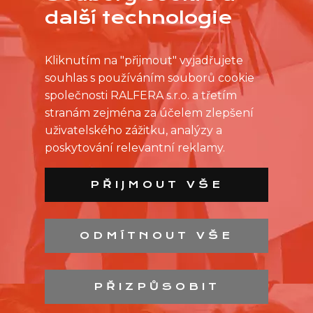
další technologie
Kliknutím na "přijmout" vyjadřujete
souhlas s používáním souborů cookie
společnosti RALFERA s.r.o. a třetím
stranám zejména za účelem zlepšení
uživatelského zážitku, analýzy a
poskytování relevantní reklamy.
PŘIJMOUT VŠE
ODMÍTNOUT VŠE
SEZNAM PRODEJEN
SEZNAM NC
PŘIZPŮSOBIT
KONTAKT
OCHRANA OSOBNÍCH ÚDAJŮ