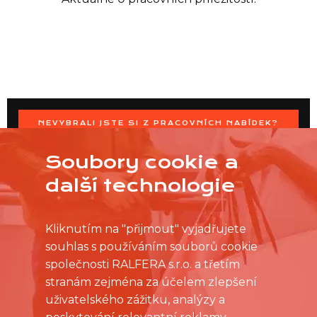
NEVYBRALI JSTE SI Z PRACOVNÍCH NABÍDEK?
OSLOVTE PRODEJNU PŘÍMO S VAŠIMI ČASOVÝMI
MOŽNOSTMI
Soubory cookie a
další technologie
Kliknutím na "přijmout" vyjadřujete
souhlas s používáním souborů cookie
společnosti RALFERA s.r.o. a třetím
stranám zejména za účelem zlepšení
uživatelského zážitku, analýzy a