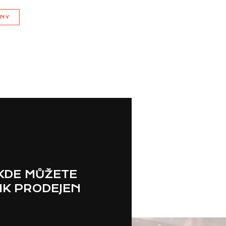
JNY
 KDE MŮŽETE
IK PRODEJEN