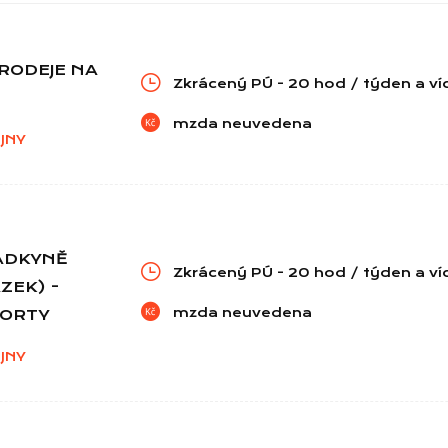
RODEJE NA
Zkrácený PÚ - 20 hod / týden a ví
mzda neuvedena
JNY
ADKYNĚ
Zkrácený PÚ - 20 hod / týden a ví
ZEK) -
mzda neuvedena
PORTY
JNY