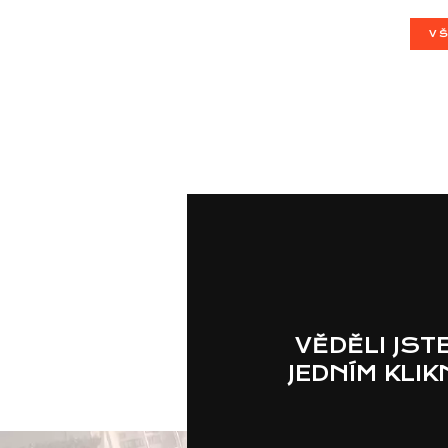
VŠ
VĚDĚLI JST
JEDNÍM KLI