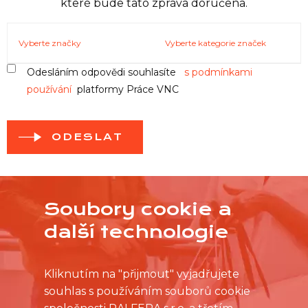
které bude tato zpráva doručena.
Vyberte značky
Vyberte kategorie značek
Odesláním odpovědi souhlasíte
s podmínkami
používání
platformy Práce VNC
ODESLAT
Soubory cookie a
další technologie
Kliknutím na "přijmout" vyjadřujete
souhlas s používáním souborů cookie