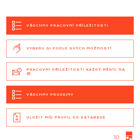
VŠECHNY PRACOVNÍ PŘÍLEŽITOSTI
VYBERU SI PODLE SVÝCH MOŽNOSTÍ
PRACOVNÍ PŘÍLEŽITOSTI KAŽDÝ MĚSÍC NA
@
VŠECHNY PRODEJNY
ULOŽIT MŮJ PROFIL DO DATABÁZE
10