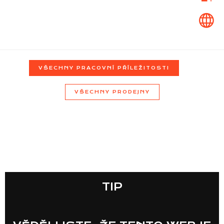
Seznam prodejen
Seznam NC
VŠECHNY PRACOVNÍ PŘÍLEŽITOSTI
VŠECHNY PRODEJNY
Informace
TIP