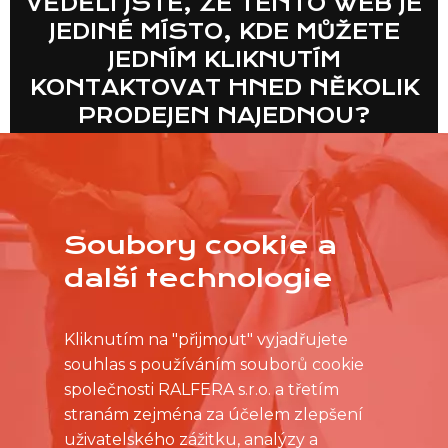
VĚDĚLI JSTE, ŽE TENTO WEB JE
JEDINÉ MÍSTO, KDE MŮŽETE
JEDNÍM KLIKNUTÍM
KONTAKTOVAT HNED NĚKOLIK
PRODEJEN NAJEDNOU?
VÍCE
Soubory cookie a
další technologie
Kliknutím na "přijmout" vyjadřujete
souhlas s používáním souborů cookie
společnosti RALFERA s.r.o. a třetím
stranám zejména za účelem zlepšení
uživatelského zážitku, analýzy a