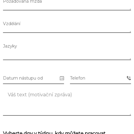
Požadovaná mzda
Vzdělání
Jazyky
Datum nástupu od
Telefon
Seznam prodejen
Seznam NC
Vyberte dny v týdnu, kdy můžete pracovat.