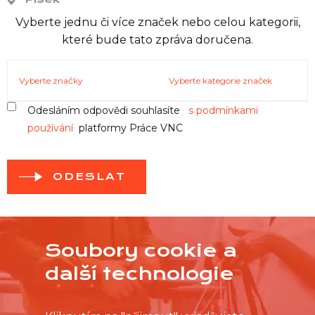
Vyberte jednu či více značek nebo celou kategorii,
které bude tato zpráva doručena.
Vyberte značky
Vyberte kategorie značek
Odesláním odpovědi souhlasíte
s podmínkami
používání
platformy Práce VNC
ODESLAT
Soubory cookie a
další technologie