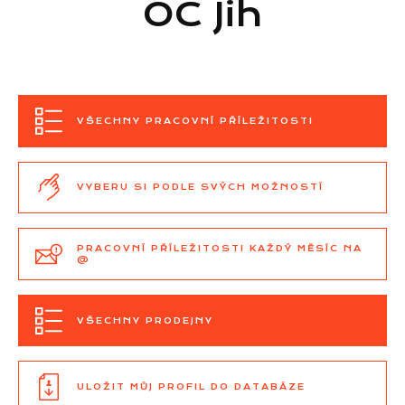
OC Jih
VŠECHNY PRACOVNÍ PŘÍLEŽITOSTI
VYBERU SI PODLE SVÝCH MOŽNOSTÍ
PRACOVNÍ PŘÍLEŽITOSTI KAŽDÝ MĚSÍC NA
@
VŠECHNY PRODEJNY
ULOŽIT MŮJ PROFIL DO DATABÁZE