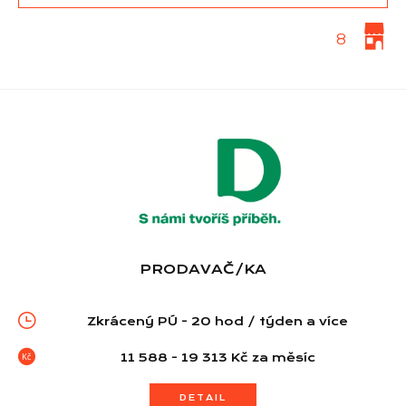
8
PRODAVAČ/KA
Seznam prodejen
Zkrácený PÚ - 20 hod / týden a více
Seznam NC
11 588 - 19 313 Kč za měsíc
Informace
DETAIL