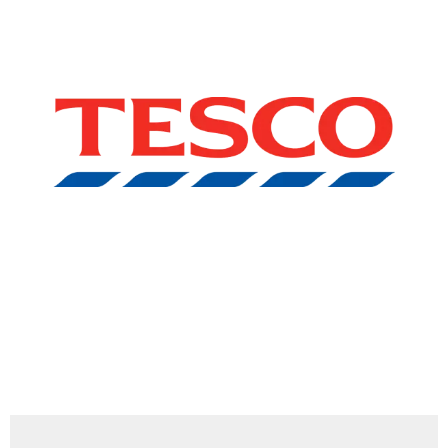
Chain: Tesco
Position count: 0