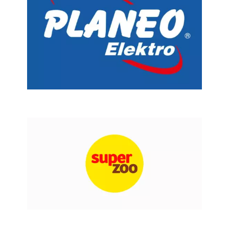
Chain: super zoo
Position count: 0