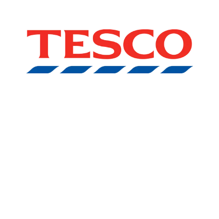
Seznam prodejen
Seznam NC
Informace