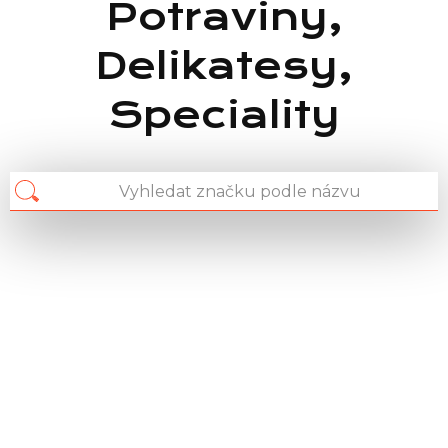
Potraviny,
Delikatesy,
Speciality
Chain: Tesco
Position count: 0