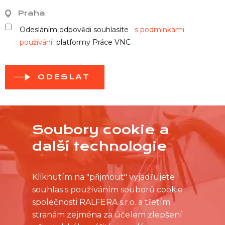
Praha
Odesláním odpovědi souhlasíte
s podmínkami
používání
platformy Práce VNC
ODESLAT
Soubory cookie a
další technologie
Kliknutím na "přijmout" vyjadřujete
souhlas s používáním souborů cookie
společnosti RALFERA s.r.o. a třetím
stranám zejména za účelem zlepšení