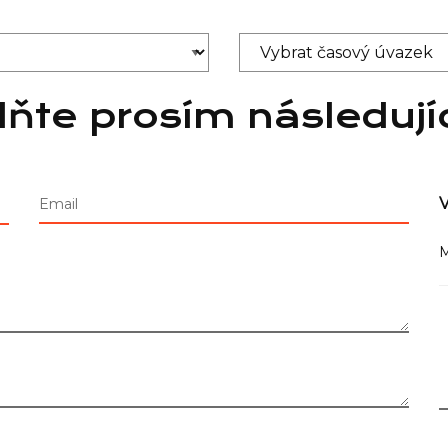
lňte prosím následují
V
Email
M