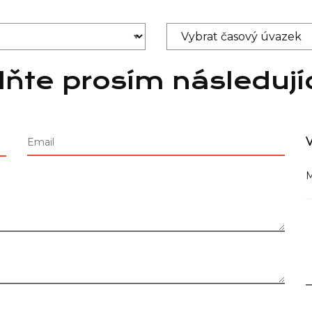
lňte prosím následují
V
Email
M