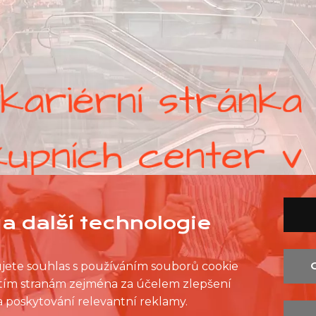
a další technologie
ujete souhlas s používáním souborů cookie
řetím stranám zejména za účelem zlepšení
SEZNAM PRODEJEN
SEZNAM NC
KONTAKT
 a poskytování relevantní reklamy.
OCHRANA OSOBNÍCH ÚDAJŮ