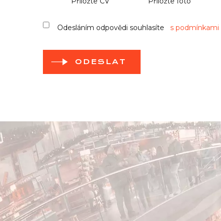
Přiložte CV
Přiložte foto
Odesláním odpovědi souhlasíte
s podmínkami 
ODESLAT