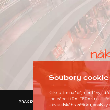
Soubory cookie 
Kliknutím na "přijmout" vyjadř
společnosti RALFERA s.r.o. a t
PRACEVNAKUPNIMCENTRU.CZ
uživatelského zážitku, analýzy