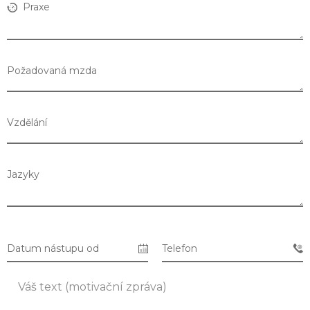
Praxe
Požadovaná mzda
Vzdělání
Jazyky
Seznam prodejen
Datum nástupu od
Telefon
Seznam NC