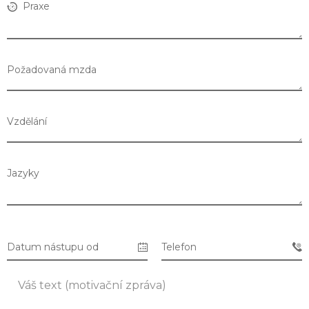
Praxe
Požadovaná mzda
Vzdělání
Jazyky
Seznam prodejen
Datum nástupu od
Telefon
Seznam NC