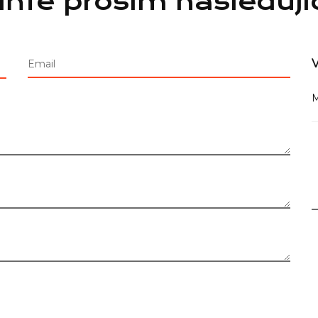
lňte prosím následují
V
Email
M