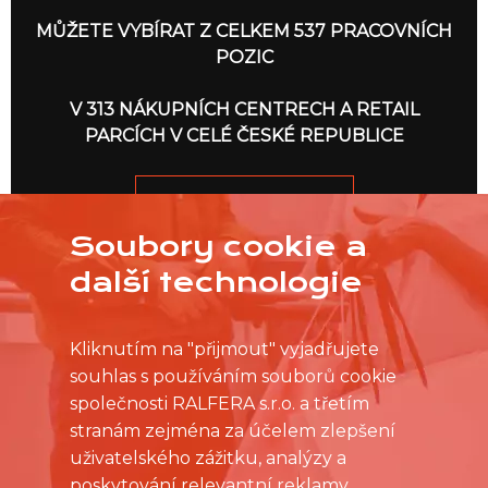
MŮŽETE VYBÍRAT Z CELKEM 537 PRACOVNÍCH
POZIC
V 313 NÁKUPNÍCH CENTRECH A RETAIL
PARCÍCH V CELÉ ČESKÉ REPUBLICE
JDEME NA TO
Soubory cookie a
další technologie
Kliknutím na "přijmout" vyjadřujete
souhlas s používáním souborů cookie
společnosti RALFERA s.r.o. a třetím
stranám zejména za účelem zlepšení
uživatelského zážitku, analýzy a
poskytování relevantní reklamy.