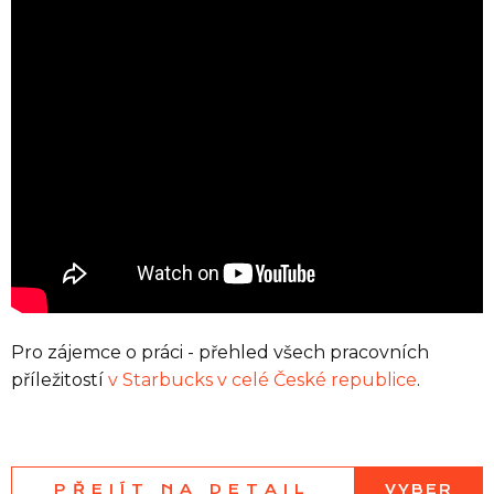
Seznam prodejen
Seznam NC
Informace
Pro zájemce o práci - přehled všech pracovních
příležitostí
v Starbucks v celé České republice
.
PŘEJÍT NA DETAIL
VYBER