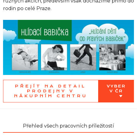
různých akcích, především však docházíme přímo do
rodin po celé Praze.
PŘEJÍT NA DETAIL
VYBER
PRODEJNY V
V ČR
NÁKUPNÍM CENTRU
Přehled všech pracovních příležitostí