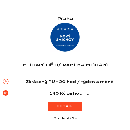
Praha
HLÍDÁNÍ DĚTÍ/ PANÍ NA HLÍDÁNÍ
Zkrácený PÚ - 20 hod / týden a méně
140 Kč za hodinu
DETAIL
Seznam prodejen
Studenti Ne
Seznam NC