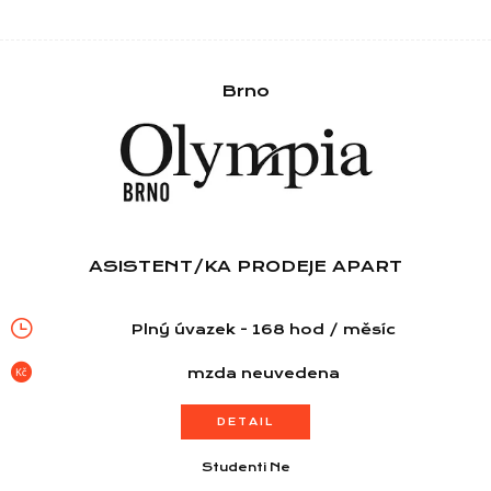
Seznam NC
Brno
Informace
ASISTENT/KA PRODEJE APART
Plný úvazek - 168 hod / měsíc
mzda neuvedena
DETAIL
Studenti Ne