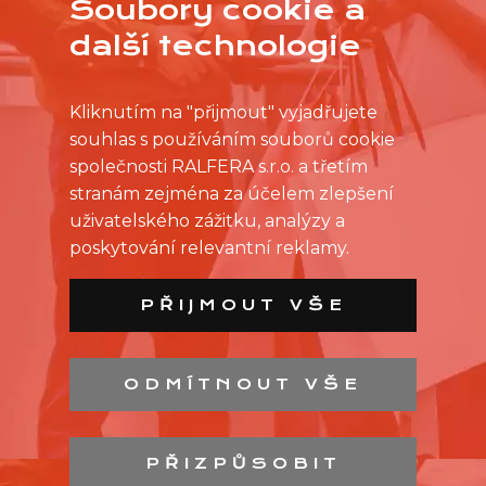
Soubory cookie a
další technologie
Kliknutím na "přijmout" vyjadřujete
souhlas s používáním souborů cookie
společnosti RALFERA s.r.o. a třetím
stranám zejména za účelem zlepšení
uživatelského zážitku, analýzy a
poskytování relevantní reklamy.
PŘIJMOUT VŠE
ODMÍTNOUT VŠE
SEZNAM PRODEJEN
SEZNAM NC
PŘIZPŮSOBIT
KONTAKT
OCHRANA OSOBNÍCH ÚDAJŮ