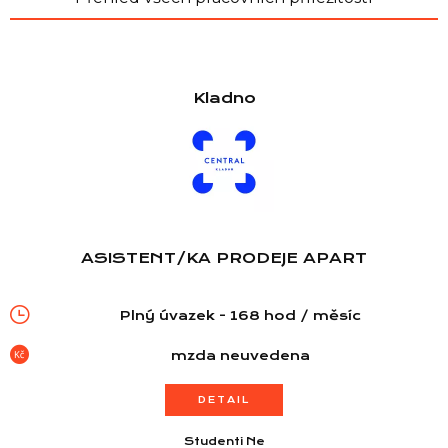
Kladno
ASISTENT/KA PRODEJE APART
Plný úvazek - 168 hod / měsíc
mzda neuvedena
Seznam prodejen
DETAIL
Studenti Ne