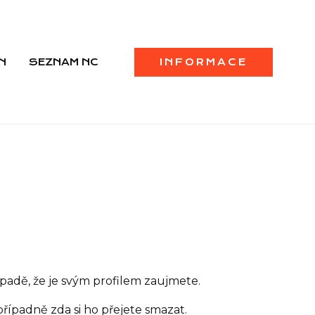
N
SEZNAM NC
INFORMACE
padě, že je svým profilem zaujmete.
řípadně zda si ho přejete smazat.