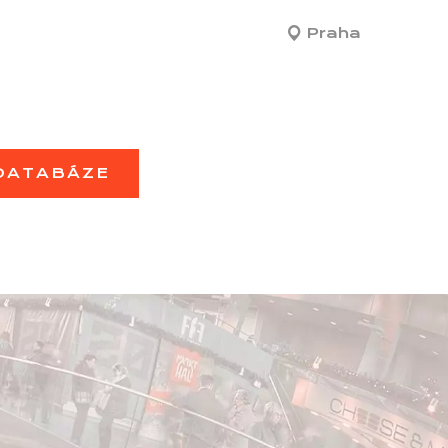
Praha
 DATABÁZE