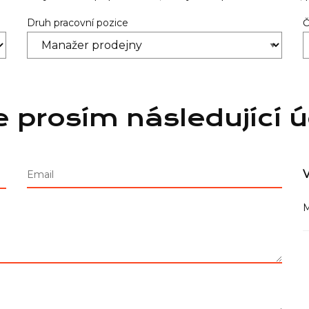
Druh pracovní pozice
Č
e prosím následující 
V
Email
M