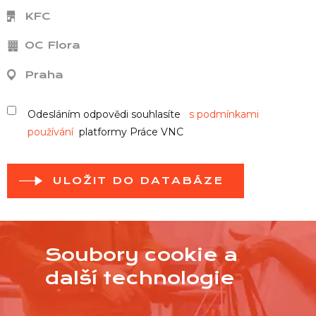
KFC
OC Flora
Praha
Odesláním odpovědi souhlasíte
s podmínkami
používání
platformy Práce VNC
ULOŽIT DO DATABÁZE
Soubory cookie a
další technologie