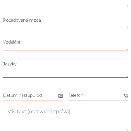
Požadovaná mzda
Seznam prodejen
Vzdělání
Seznam NC
Jazyky
Informace
Datum nástupu od
Telefon