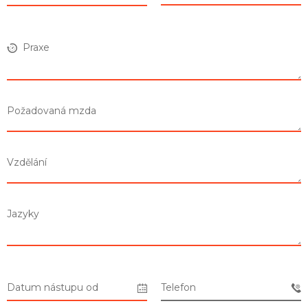
Praxe
Požadovaná mzda
Seznam prodejen
Vzdělání
Seznam NC
Informace
Jazyky
Datum nástupu od
Telefon