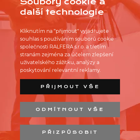
Soubory cookie a
další technologie
Kliknutím na "přijmout" vyjadřujete
souhlas s používáním souborů cookie
společnosti RALFERA s.r.o. a třetím
stranám zejména za účelem zlepšení
uživatelského zážitku, analýzy a
poskytování relevantní reklamy.
PŘIJMOUT VŠE
ODMÍTNOUT VŠE
SEZNAM PRODEJEN
SEZNAM NC
PŘIZPŮSOBIT
KONTAKT
OCHRANA OSOBNÍCH ÚDAJŮ