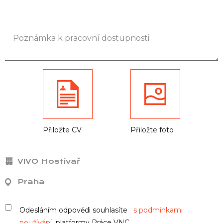
Přiložte CV
Přiložte foto
VIVO Hostivař
Praha
Odesláním odpovědi souhlasíte
s podmínkami
používání
platformy Práce VNC