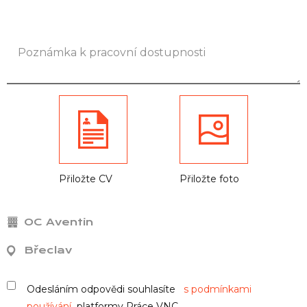
Přiložte CV
Přiložte foto
OC Aventin
Břeclav
Odesláním odpovědi souhlasíte
s podmínkami
používání
platformy Práce VNC