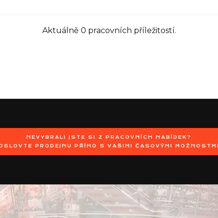
Aktuálně 0 pracovních příležitostí.
NEVYBRALI JSTE SI Z PRACOVNÍCH NABÍDEK?
OSLOVTE PRODEJNU PŘÍMO S VAŠIMI ČASOVÝMI MOŽNOSTM