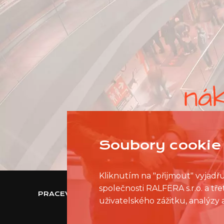
Soubory cookie 
Kliknutím na "přijmout" vyjadř
společnosti RALFERA s.r.o. a t
PRACEVNAKUPNIMCENTRU.CZ
uživatelského zážitku, analýzy