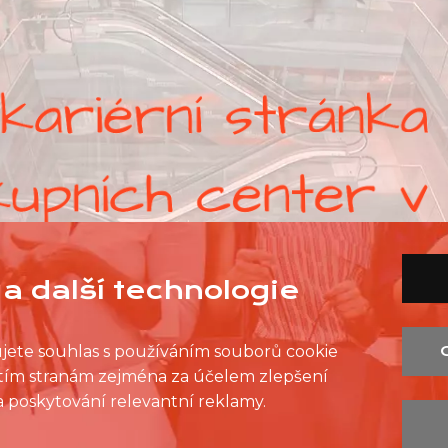
a další technologie
ujete souhlas s používáním souborů cookie
řetím stranám zejména za účelem zlepšení
SEZNAM PRODEJEN
SEZNAM NC
KONTAKT
 a poskytování relevantní reklamy.
OCHRANA OSOBNÍCH ÚDAJŮ