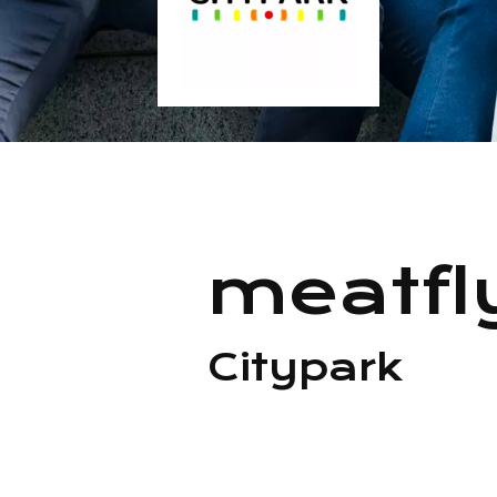
meatfl
Citypark