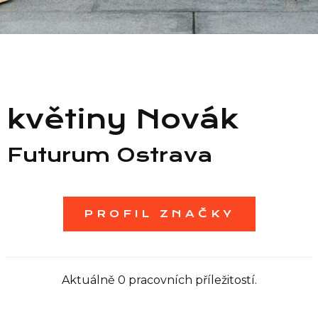
Seznam prodejen
Seznam NC
květiny Novák
Informace
Futurum Ostrava
PROFIL ZNAČKY
Aktuálně 0 pracovních příležitostí.