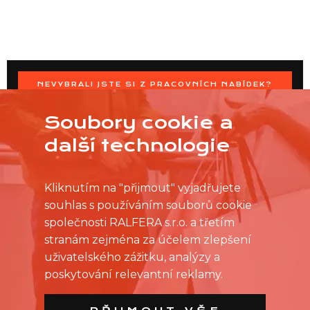
NEVYBRALI JSTE SI Z PRACOVNÍCH NABÍDEK?
OSLOVTE PRODEJNU PŘÍMO S VAŠIMI ČASOVÝMI
MOŽNOSTMI
Soubory cookie a
další technologie
Kliknutím na "přijmout" vyjadřujete
souhlas s používáním souborů cookie
společnosti RALFERA s.r.o. a třetím
stranám zejména za účelem zlepšení
uživatelského zážitku, analýzy a
poskytování relevantní reklamy.