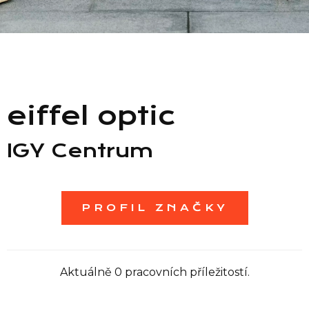
Seznam prodejen
Seznam NC
eiffel optic
Informace
IGY Centrum
PROFIL ZNAČKY
Aktuálně 0 pracovních příležitostí.