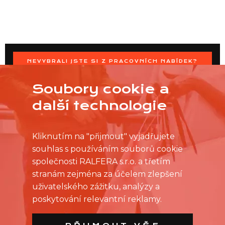
NEVYBRALI JSTE SI Z PRACOVNÍCH NABÍDEK?
OSLOVTE PRODEJNU PŘÍMO S VAŠIMI ČASOVÝMI
MOŽNOSTMI
Soubory cookie a
další technologie
Kliknutím na "přijmout" vyjadřujete
souhlas s používáním souborů cookie
společnosti RALFERA s.r.o. a třetím
stranám zejména za účelem zlepšení
uživatelského zážitku, analýzy a
poskytování relevantní reklamy.