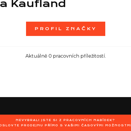
a Kaufland
PROFIL ZNAČKY
Aktuálně 0 pracovních příležitostí.
NEVYBRALI JSTE SI Z PRACOVNÍCH NABÍDEK?
OSLOVTE PRODEJNU PŘÍMO S VAŠIMI ČASOVÝMI MOŽNOSTM