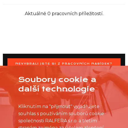
Aktuálně 0 pracovních příležitostí.
NEVYBRALI JSTE SI Z PRACOVNÍCH NABÍDEK?
OSLOVTE PRODEJNU PŘÍMO S VAŠIMI ČASOVÝMI
MOŽNOSTMI
Soubory cookie a
další technologie
Kliknutím na "přijmout" vyjadřujete
souhlas s používáním souborů cookie
společnosti RALFERA s.r.o. a třetím
stranám zejména za účelem zlepšení