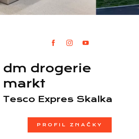
Seznam prodejen
Seznam NC
dm drogerie
Informace
markt
Tesco Expres Skalka
PROFIL ZNAČKY