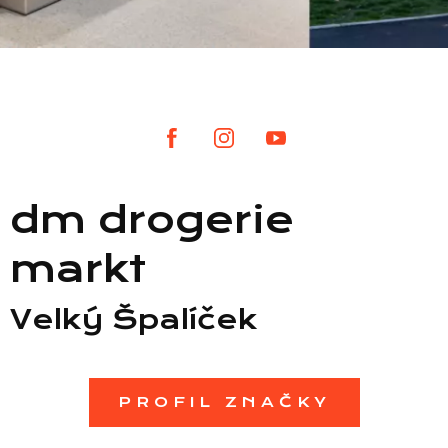
Seznam prodejen
Seznam NC
dm drogerie
Informace
markt
Velký Špalíček
PROFIL ZNAČKY