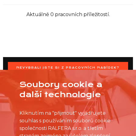
Aktuálně 0 pracovních příležitostí.
NEVYBRALI JSTE SI Z PRACOVNÍCH NABÍDEK?
OSLOVTE PRODEJNU PŘÍMO S VAŠIMI ČASOVÝMI
MOŽNOSTMI
Soubory cookie a
další technologie
Kliknutím na "přijmout" vyjadřujete
souhlas s používáním souborů cookie
společnosti RALFERA s.r.o. a třetím
stranám zejména za účelem zlepšení