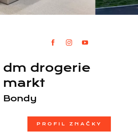
Seznam prodejen
Seznam NC
dm drogerie
Informace
markt
Bondy
PROFIL ZNAČKY