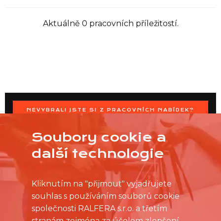
Aktuálně 0 pracovních příležitostí.
NEVYBRALI JSTE SI Z PRACOVNÍCH NABÍDEK?
OSLOVTE PRODEJNU PŘÍMO S VAŠIMI ČASOVÝMI
MOŽNOSTMI
Soubory cookie a
další technologie
Kliknutím na "přijmout" vyjadřujete
souhlas s používáním souborů cookie
společnosti RALFERA s.r.o. a třetím
stranám zejména za účelem zlepšení