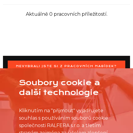
Aktuálně 0 pracovních příležitostí.
NEVYBRALI JSTE SI Z PRACOVNÍCH NABÍDEK?
OSLOVTE PRODEJNU PŘÍMO S VAŠIMI ČASOVÝMI
MOŽNOSTMI
Soubory cookie a
další technologie
Kliknutím na "přijmout" vyjadřujete
souhlas s používáním souborů cookie
společnosti RALFERA s.r.o. a třetím
stranám zejména za účelem zlepšení