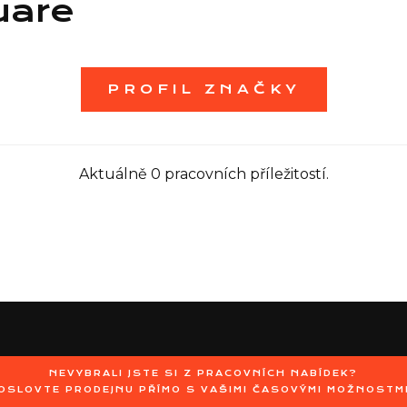
uare
PROFIL ZNAČKY
Aktuálně 0 pracovních příležitostí.
NEVYBRALI JSTE SI Z PRACOVNÍCH NABÍDEK?
OSLOVTE PRODEJNU PŘÍMO S VAŠIMI ČASOVÝMI MOŽNOSTM