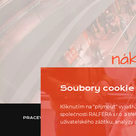
Soubory cookie 
Kliknutím na "přijmout" vyjadř
společnosti RALFERA s.r.o. a t
PRACEVNAKUPNIMCENTRU.CZ
uživatelského zážitku, analýzy