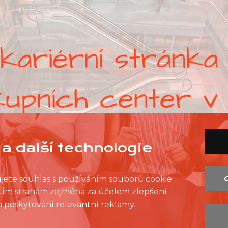
a další technologie
ujete souhlas s používáním souborů cookie
řetím stranám zejména za účelem zlepšení
SEZNAM PRODEJEN
SEZNAM NC
KONTAKT
 a poskytování relevantní reklamy.
OCHRANA OSOBNÍCH ÚDAJŮ