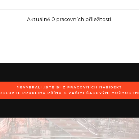
Aktuálně 0 pracovních příležitostí.
NEVYBRALI JSTE SI Z PRACOVNÍCH NABÍDEK?
OSLOVTE PRODEJNU PŘÍMO S VAŠIMI ČASOVÝMI MOŽNOSTM