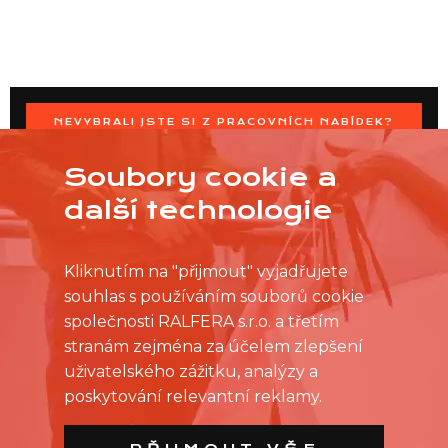
NEVYBRALI JSTE SI Z PRACOVNÍCH NABÍDEK?
OSLOVTE PRODEJNU PŘÍMO S VAŠIMI ČASOVÝMI
MOŽNOSTMI
Soubory cookie a
další technologie
Kliknutím na "přijmout" vyjadřujete
souhlas s používáním souborů cookie
společnosti RALFERA s.r.o. a třetím
stranám zejména za účelem zlepšení
uživatelského zážitku, analýzy a
poskytování relevantní reklamy.