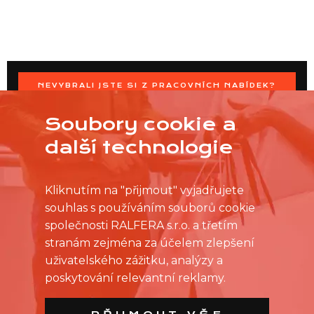
NEVYBRALI JSTE SI Z PRACOVNÍCH NABÍDEK?
OSLOVTE PRODEJNU PŘÍMO S VAŠIMI ČASOVÝMI
MOŽNOSTMI
Soubory cookie a
další technologie
Kliknutím na "přijmout" vyjadřujete
souhlas s používáním souborů cookie
společnosti RALFERA s.r.o. a třetím
stranám zejména za účelem zlepšení
uživatelského zážitku, analýzy a
poskytování relevantní reklamy.