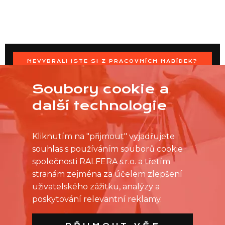
NEVYBRALI JSTE SI Z PRACOVNÍCH NABÍDEK?
OSLOVTE PRODEJNU PŘÍMO S VAŠIMI ČASOVÝMI
MOŽNOSTMI
Soubory cookie a
další technologie
Kliknutím na "přijmout" vyjadřujete
souhlas s používáním souborů cookie
společnosti RALFERA s.r.o. a třetím
stranám zejména za účelem zlepšení
uživatelského zážitku, analýzy a
poskytování relevantní reklamy.