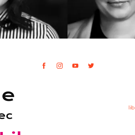
le
li
ec