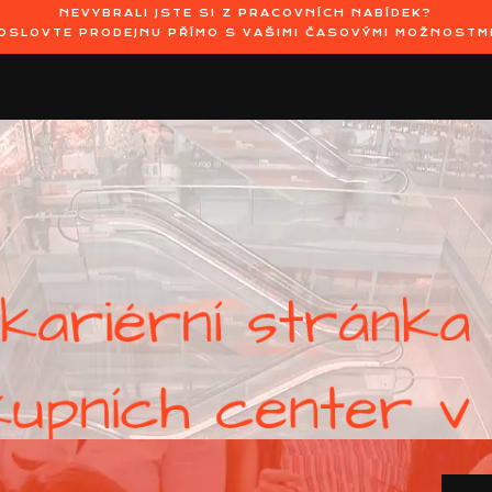
NEVYBRALI JSTE SI Z PRACOVNÍCH NABÍDEK?
OSLOVTE PRODEJNU PŘÍMO S VAŠIMI ČASOVÝMI MOŽNOSTM