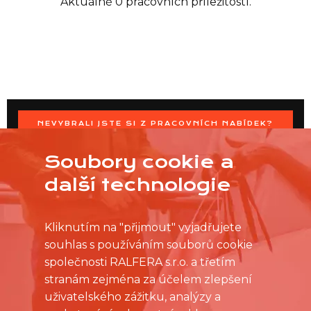
Aktuálně 0 pracovních příležitostí.
NEVYBRALI JSTE SI Z PRACOVNÍCH NABÍDEK?
OSLOVTE PRODEJNU PŘÍMO S VAŠIMI ČASOVÝMI
MOŽNOSTMI
Soubory cookie a
další technologie
Kliknutím na "přijmout" vyjadřujete
souhlas s používáním souborů cookie
společnosti RALFERA s.r.o. a třetím
stranám zejména za účelem zlepšení
uživatelského zážitku, analýzy a